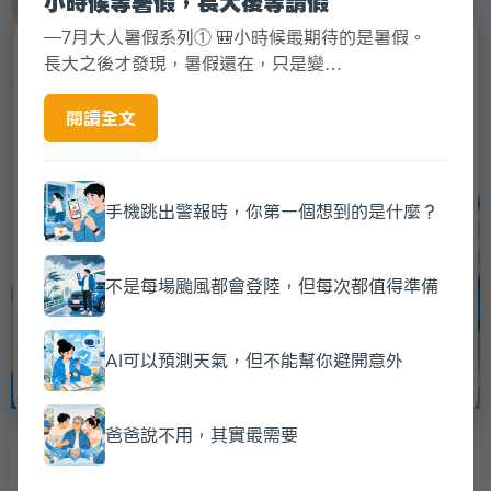
小時候等暑假，長大後等請假
—7月大人暑假系列① 🎒小時候最期待的是暑假。
×
我的投資
長大之後才發現，暑假還在，只是變…
還沒有關注的個股。到
台股知識圖譜
把有興趣的公司加入關注，這裡
閱讀全文
會顯示法人異常提醒；ETF 可直接在下方挑選加入。
我的持股組合
填入各持股權重（%），看你透過個股與 ETF 的實際個股曝險。
手機跳出警報時，你第一個想到的是什麼？
加入 ETF：
元大台灣50
0050
元大高股息
0056
不是每場颱風都會登陸，但每次都值得準備
富邦台50
006208
元大台灣高息低波
00713
國泰永續高股息
00878
國泰台灣科技
00881
群益台灣精選高息
00919
復華台灣科技優息
00929
AI可以預測天氣，但不能幫你避開意外
國泰10Y+金融債
00933B
爸爸說不用，其實最需要
3
/
12