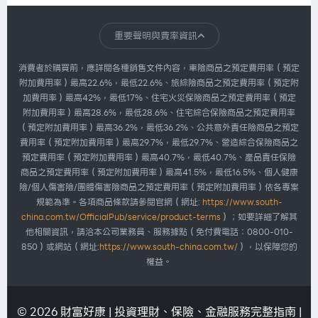
華南產險
每天都在充電，真正該充的...
重要聲明與費率資訊
2026.07.30
1,007
消費者於購買前，應詳閱各種銷售文件內容，車險商品之預定費用率（預定
附加費用率）最高22.6%，最低22.6%、旅綜險商品之預定費用率（預定附
加費用率）最高42%，最低17%、住宅火災保險商品之預定費用率（預定
華南產險
附加費用率）最高28.6%，最低28.6%、住宅綜合保險商品之預定費用率
我們忙著搶票，主辦單位忙...
（預定附加費用率）最高36.2%，最低36.2%、公共意外責任險商品之預定
2026.07.30
1,007
費用率（預定附加費用率）最高29.7%，最低29.7%、營造綜合保險商品之
預定費用率（預定附加費用率）最高40.7%，最低40.7%、產品責任保險
商品之預定費用率（預定附加費用率）最高41.5%，最低16.5%、個人健康
險/個人傷害險/團體傷害險商品之預定費用率（預定附加費用率）依各專案
規範為準。各項商品條款請參閱官網（網址:
https://www.south-
china.com.tw/OfficialPub/service/product-terms
）；如要詳細了解其
他相關資訊，請洽本公司業務員、服務據點（免付費電話：0800-010-
850）或網站（網址:
https://www.south-china.com.tw/
），以保障您的
權益。
© 2026 財富好康 | 投資理財、保險、金融服務完整指南 |