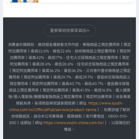
華南產險
每天都在充電，真正該充的...
重要聲明與費率資訊
2026.07.30
1,007
消費者於購買前，應詳閱各種銷售文件內容，車險商品之預定費用率（預定
附加費用率）最高22.6%，最低22.6%、旅綜險商品之預定費用率（預定附
加費用率）最高42%，最低17%、住宅火災保險商品之預定費用率（預定
華南產險
附加費用率）最高28.6%，最低28.6%、住宅綜合保險商品之預定費用率
我們忙著搶票，主辦單位忙...
（預定附加費用率）最高36.2%，最低36.2%、公共意外責任險商品之預定
2026.07.30
1,007
費用率（預定附加費用率）最高29.7%，最低29.7%、營造綜合保險商品之
預定費用率（預定附加費用率）最高40.7%，最低40.7%、產品責任保險
商品之預定費用率（預定附加費用率）最高41.5%，最低16.5%、個人健康
險/個人傷害險/團體傷害險商品之預定費用率（預定附加費用率）依各專案
規範為準。各項商品條款請參閱官網（網址:
https://www.south-
china.com.tw/OfficialPub/service/product-terms
）；如要詳細了解其
他相關資訊，請洽本公司業務員、服務據點（免付費電話：0800-010-
850）或網站（網址:
https://www.south-china.com.tw/
），以保障您的
權益。