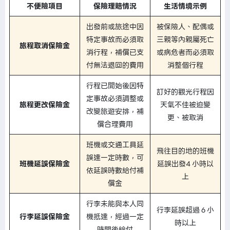
不便險項目
保險理賠情況
生活情境示例
出發前或旅途中因
被保險人、配偶或
特定事故而必須取
三親等內親屬死亡
旅程取消保險金
消行程，補償已支
或病危者而必須取
付無法退回的費用
消整個行程
行程已開始後因特
訂好的觀光行程因
定事故必須調整或
旅程更改保險金
天氣不佳被迫變
改變旅遊安排，補
更、被取消
償合理費用
班機或交通工具延
飛往目的地的班機
誤達一定時數，可
班機延誤保險金
延誤出發4 小時以
依延誤時數給付補
上
償金
行李未能與本人同
行李延誤超過 6 小
行李延誤保險金
機抵達，經過一定
時以上
時間後給付