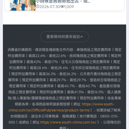
小時候是爸爸帶我出去，現...
2026.07.30
1,009
華南產險
每天都在充電，真正該充的...
重要聲明與費率資訊
2026.07.30
1,007
消費者於購買前，應詳閱各種銷售文件內容，車險商品之預定費用率（預定
附加費用率）最高22.6%，最低22.6%、旅綜險商品之預定費用率（預定附
加費用率）最高42%，最低17%、住宅火災保險商品之預定費用率（預定
華南產險
附加費用率）最高28.6%，最低28.6%、住宅綜合保險商品之預定費用率
我們忙著搶票，主辦單位忙...
（預定附加費用率）最高36.2%，最低36.2%、公共意外責任險商品之預定
2026.07.30
1,007
費用率（預定附加費用率）最高29.7%，最低29.7%、營造綜合保險商品之
預定費用率（預定附加費用率）最高40.7%，最低40.7%、產品責任保險
商品之預定費用率（預定附加費用率）最高41.5%，最低16.5%、個人健康
險/個人傷害險/團體傷害險商品之預定費用率（預定附加費用率）依各專案
規範為準。各項商品條款請參閱官網（網址:
https://www.south-
china.com.tw/OfficialPub/service/product-terms
）；如要詳細了解其
他相關資訊，請洽本公司業務員、服務據點（免付費電話：0800-010-
850）或網站（網址:
https://www.south-china.com.tw/
），以保障您的
權益。