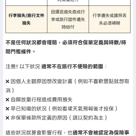
因運送過失造成行
行李損失
/
旅行文件
行李遺失或護照丟
李或旅行證件遺失
損失
失必須補辦
時給付
不是任何狀況都會理賠，必須符合保單定義與時數
/
時
間門檻條件。
注意!! 以下狀況
通常不在旅行不便險的範圍
：
❌ 因個人主觀原因想改變計畫（例如不喜歡景點就想取
消）
❌ 自願放棄行程造成費用損失
❌ 早已知道的狀況（例如看壞天氣預報後才投保）
❌ 非保單條款所定義的原因（請以契約為主）
這些狀況就算會影響行程，也
通常不會被認定為保險事