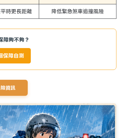
較平時更長距離
降低緊急煞車追撞風險
保障夠不夠？
做個保障自測
保險資訊