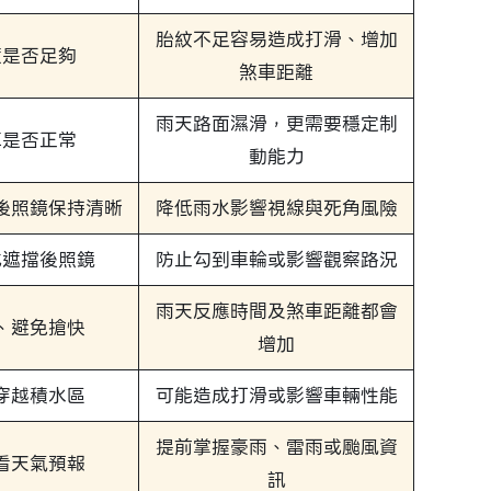
胎紋不足容易造成打滑、增加
度是否足夠
煞車距離
雨天路面濕滑，更需要穩定制
車是否正常
動能力
後照鏡保持清晰
降低雨水影響視線與死角風險
或遮擋後照鏡
防止勾到車輪或影響觀察路況
雨天反應時間及煞車距離都會
、避免搶快
增加
穿越積水區
可能造成打滑或影響車輛性能
提前掌握豪雨、雷雨或颱風資
看天氣預報
訊