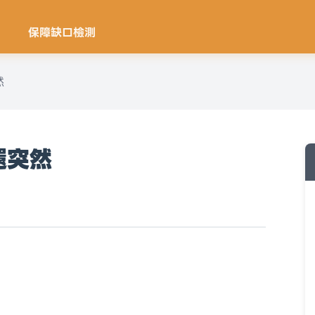
保障缺口檢測
然
還突然