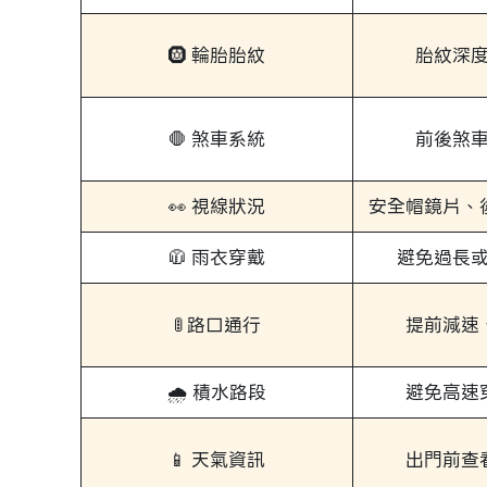
🛞 輪胎胎紋
胎紋深
🛑 煞車系統
前後煞
👀 視線狀況
安全帽鏡片、
🧥 雨衣穿戴
避免過長
🚦 路口通行
提前減速
🌧️ 積水路段
避免高速
📱 天氣資訊
出門前查