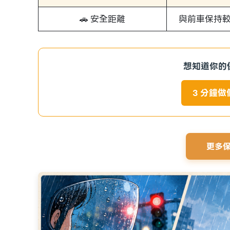
🚗 安全距離
與前車保持
想知道你的
3 分鐘
更多