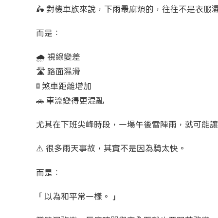
🛵 對機車族來說，下雨最麻煩的，往往不是衣服
而是：
🌧️ 視線變差
🛣️ 路面濕滑
🚦 煞車距離增加
🚗 車流變得更混亂
尤其在下班尖峰時段，一場午後雷陣雨，就可能讓
⚠️ 很多雨天事故，其實不是因為騎太快。
而是：
「以為和平常一樣。」