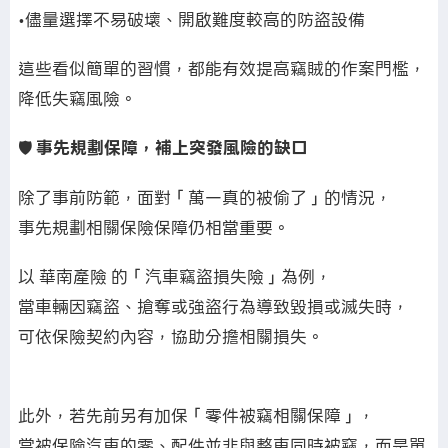
•儘量選擇不易破壞、開啟難度較高的防盜設備
這些看似簡單的習慣，都能有效提高竊賊的作案門檻，
降低失竊風險。
🛡️
事先規劃保障，補上突發風險的缺口
除了事前防範，面對「萬一真的被偷了」的情況，
事先規劃相關保險保障仍相當重要。
以 華南產險 的「汽車竊盜損失險」為例，
當車輛因竊盜、搶奪或強盜行為導致毀損或滅失時，
可依保險契約內容，協助分擔相關損失。
此外，若先前另有加保「零件被竊相關保障」，
當被保險汽車的零、配件並非與整車同時被竊，而是單