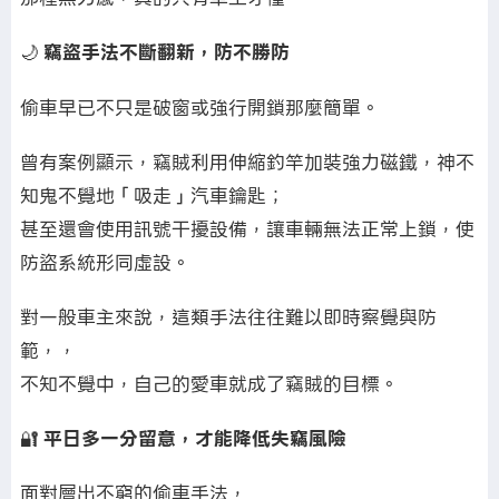
🌙
竊盜手法不斷翻新，防不勝防
偷車早已不只是破窗或強行開鎖那麼簡單。
曾有案例顯示，竊賊利用伸縮釣竿加裝強力磁鐵，神不
知鬼不覺地「吸走」汽車鑰匙；
甚至還會使用訊號干擾設備，讓車輛無法正常上鎖，使
防盜系統形同虛設。
對一般車主來說，這類手法往往難以即時察覺與防
範，，
不知不覺中，自己的愛車就成了竊賊的目標。
🔐
平日多一分留意，才能降低失竊風險
面對層出不窮的偷車手法，