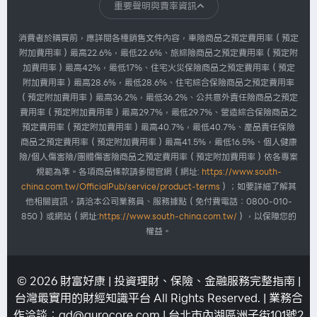
每天都在充電，真正該充的...
重要聲明與費率資訊
2026.07.30
1,007
消費者於購買前，應詳閱各種銷售文件內容，車險商品之預定費用率（預定
附加費用率）最高22.6%，最低22.6%、旅綜險商品之預定費用率（預定附
加費用率）最高42%，最低17%、住宅火災保險商品之預定費用率（預定
華南產險
附加費用率）最高28.6%，最低28.6%、住宅綜合保險商品之預定費用率
我們忙著搶票，主辦單位忙...
（預定附加費用率）最高36.2%，最低36.2%、公共意外責任險商品之預定
2026.07.30
1,007
費用率（預定附加費用率）最高29.7%，最低29.7%、營造綜合保險商品之
預定費用率（預定附加費用率）最高40.7%，最低40.7%、產品責任保險
商品之預定費用率（預定附加費用率）最高41.5%，最低16.5%、個人健康
險/個人傷害險/團體傷害險商品之預定費用率（預定附加費用率）依各專案
規範為準。各項商品條款請參閱官網（網址:
https://www.south-
china.com.tw/OfficialPub/service/product-terms
）；如要詳細了解其
他相關資訊，請洽本公司業務員、服務據點（免付費電話：0800-010-
850）或網站（網址:
https://www.south-china.com.tw/
），以保障您的
權益。
© 2026 財富好康 | 投資理財、保險、金融服務完整指南 |
台灣最實用的財經知識平台 All Rights Reserved. | 業務合
作洽談：
ad@aurocore.com
| 台北市內湖區洲子街101號2