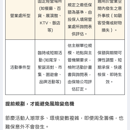
固定經營場所
適用於營業空
規定之最低保
(如餐廳、百
間內發生之意
額為基準，由
營業處所型
貨、展演館、
外事故（如顧
投保人填寫營
KTV、飯店
客受傷或財物
業處所詢問表
等)
損失）。
供評估。
依主辦單位規
臨時或短期活
模、地點與主
保額與期間可
動 (如尾牙、
管機關要求，
彈性調整，短
活動事件型
聖誕派對、市
檢附活動計畫
期承保、快速
集、園遊會、
書與詢問表，
核保、即時生
品牌活動等)
由保險公司評
效。
估訂定。
提前規劃，才能避免風險變危機
節慶活動人潮眾多、環境變數複雜，即便周全籌備，也
難保意外不會發生。