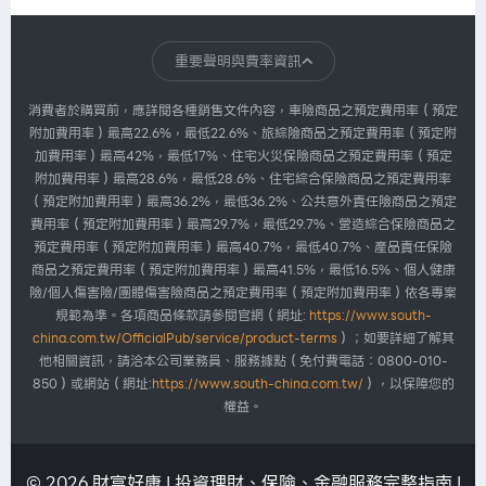
華南產險
每天都在充電，真正該充的...
重要聲明與費率資訊
2026.07.30
1,007
消費者於購買前，應詳閱各種銷售文件內容，車險商品之預定費用率（預定
附加費用率）最高22.6%，最低22.6%、旅綜險商品之預定費用率（預定附
加費用率）最高42%，最低17%、住宅火災保險商品之預定費用率（預定
華南產險
附加費用率）最高28.6%，最低28.6%、住宅綜合保險商品之預定費用率
我們忙著搶票，主辦單位忙...
（預定附加費用率）最高36.2%，最低36.2%、公共意外責任險商品之預定
2026.07.30
1,007
費用率（預定附加費用率）最高29.7%，最低29.7%、營造綜合保險商品之
預定費用率（預定附加費用率）最高40.7%，最低40.7%、產品責任保險
商品之預定費用率（預定附加費用率）最高41.5%，最低16.5%、個人健康
險/個人傷害險/團體傷害險商品之預定費用率（預定附加費用率）依各專案
規範為準。各項商品條款請參閱官網（網址:
https://www.south-
china.com.tw/OfficialPub/service/product-terms
）；如要詳細了解其
他相關資訊，請洽本公司業務員、服務據點（免付費電話：0800-010-
850）或網站（網址:
https://www.south-china.com.tw/
），以保障您的
權益。
© 2026 財富好康 | 投資理財、保險、金融服務完整指南 |