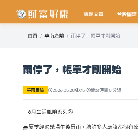
專題文章
台股圖譜
首頁
華南產險
雨停了，帳單才剛開始
雨停了，帳單才剛開始
華南產險
2026.05.28
751
閱讀時間 5 分鐘
—6月生活風險系列③
🌧️夏季經過幾場午後暴雨，讓許多人應該都很有