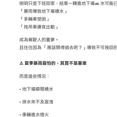
明明只是下班回家，結果一轉進地下道🚗 水可
「暴雨導致地下道積水」
「多輛車受困」
「拖吊車連夜出動」
成為駕駛人的噩夢。
且往往因為 「應該開得過去吧？」導致不可挽回
⚠️ 夏季暴雨最怕的，其實不是塞車
而是這些情況：
• 地下道瞬間積水
• 排水來不及宣洩
• 車輛進水熄火