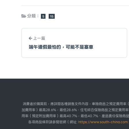
分類：
5
15
上一篇
端午連假最怕的，可能不是塞車
消費者於購買前，應詳閱各種銷售文件內容，車險商品之預定費用率（預
加費用率）最高28.6%，最低28.6%、住宅綜合保險商品之預定費用
用率（預定附加費用率）最高40.7%，最低40.7%、產品責任保險商
各項商品條款請參閱官網（網址:
https://www.south-china.com.