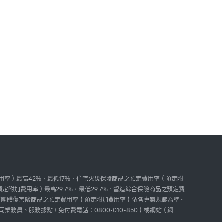
用率）最高42%，最低17%、住宅火災保險商品之預定費用率（預定附
定附加費用率）最高29.7%，最低29.7%、營造綜合保險商品之預定費
傷害險/團體傷害險商品之預定費用率（預定附加費用率）依各專案規範為準。
務員、服務據點（免付費電話：0800-010-850）或網站（網