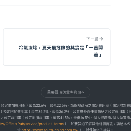
下一篇
冷氣沒壞，夏天最危險的其實是「一直開
著」
重要聲明與費率資訊
定附加費用率）最高22.6%，最低22.6%、旅綜險商品之預定費用率（預定附加費
率（預定附加費用率）最高36.2%，最低36.2%、公共意外責任險商品之預定費用率（預
品之預定費用率（預定附加費用率）最高41.5%，最低16.5%、個人健康險/個人
tw/OfficialPub/service/product-terms
）；如要詳細了解其他相關資訊，請洽本公司業
址:
https://www.south-china.com.tw/
），以保障您的權益。